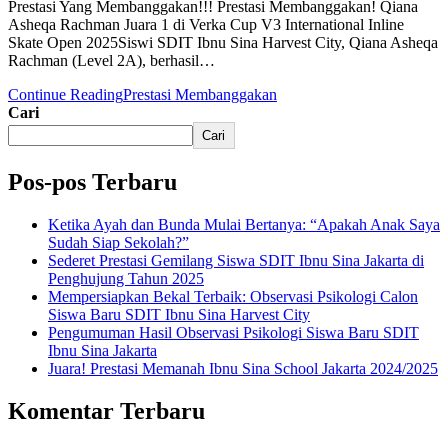
Prestasi Yang Membanggakan!!! Prestasi Membanggakan! Qiana
Asheqa Rachman Juara 1 di Verka Cup V3 International Inline
Skate Open 2025Siswi SDIT Ibnu Sina Harvest City, Qiana Asheqa
Rachman (Level 2A), berhasil…
Continue Reading
Prestasi Membanggakan
Cari
Cari
Pos-pos Terbaru
Ketika Ayah dan Bunda Mulai Bertanya: “Apakah Anak Saya
Sudah Siap Sekolah?”
Sederet Prestasi Gemilang Siswa SDIT Ibnu Sina Jakarta di
Penghujung Tahun 2025
Mempersiapkan Bekal Terbaik: Observasi Psikologi Calon
Siswa Baru SDIT Ibnu Sina Harvest City
Pengumuman Hasil Observasi Psikologi Siswa Baru SDIT
Ibnu Sina Jakarta
Juara! Prestasi Memanah Ibnu Sina School Jakarta 2024/2025
Komentar Terbaru